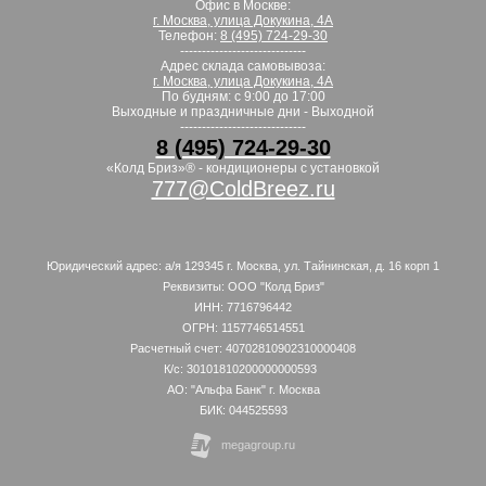
Офис в Москве:
г. Москва, улица Докукина, 4А
Телефон:
8 (495) 724-29-30
-----------------------------
Адрес склада самовывоза:
г. Москва, улица Докукина, 4А
По будням: с 9:00 до 17:00
Выходные и праздничные дни - Выходной
-----------------------------
8 (495) 724-29-30
«Колд Бриз»® - кондиционеры с установкой
777@ColdBreez.ru
Юридический адрес: а/я 129345 г. Москва, ул. Тайнинская, д. 16 корп 1
Реквизиты: ООО "Колд Бриз"
ИНН: 7716796442
ОГРН: 1157746514551
Расчетный счет: 40702810902310000408
К/с: 30101810200000000593
АО: "Альфа Банк" г. Москва
БИК: 044525593